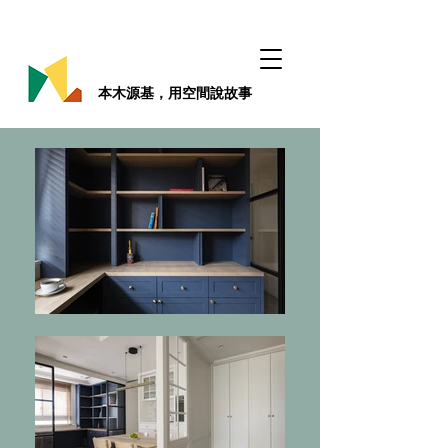
本木源基，用空間說故事